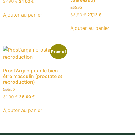
vaisseaux)
27,90
€
21,00
€
Note
Ajouter au panier
33,90
€
27,12
€
5.00
sur 5
Ajouter au panier
Promo !
Prost’Argan pour le bien-
être masculin (prostate et
reproduction)
Note
31,90
€
26,00
€
4.50
sur 5
Ajouter au panier