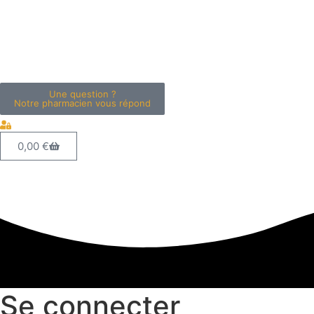
Une question ?
Notre pharmacien vous répond
0,00
€
Se
connecter