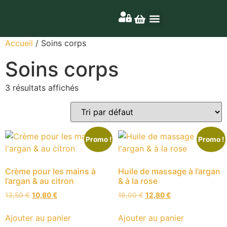
Nos produits
Nos coffrets
Accueil
/ Soins corps
Soins corps
3 résultats affichés
Promo !
Promo !
Crème pour les mains à
Huile de massage à l’argan
l’argan & au citron
& à la rose
13,50
€
10,80
€
16,00
€
12,80
€
Ajouter au panier
Ajouter au panier