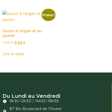
Promo !
Savon à l’argan et au
jasmin
6,90
€
5,52
€
Lire la suite
Du Lundi au Vendredi
9h30-12h30 / 14h30-18h30
87 Bis Boulevard de l’Ouest